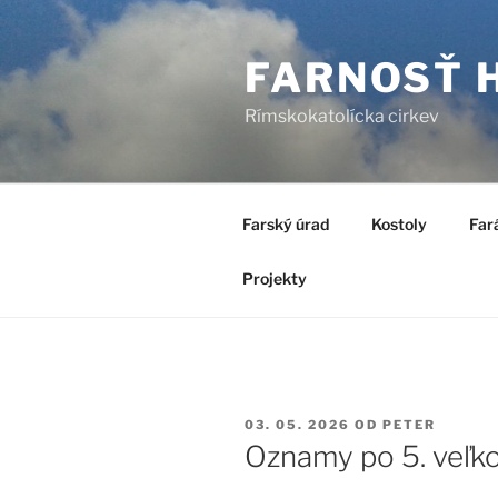
Prejsť
na
FARNOSŤ 
obsah
Rímskokatolícka cirkev
Farský úrad
Kostoly
Far
Projekty
PUBLIKOVANÉ
03. 05. 2026
OD
PETER
Oznamy po 5. veľko