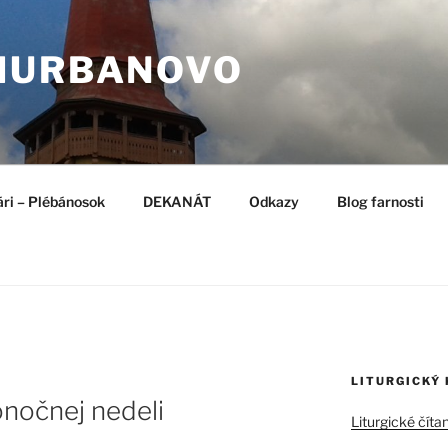
HURBANOVO
ári – Plébánosok
DEKANÁT
Odkazy
Blog farnosti
LITURGICKÝ
nočnej nedeli
Liturgické číta