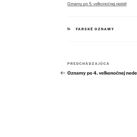
Oznamy po 5. veľkonočnej nedeli
KATEGÓRIE
FARSKÉ OZNAMY
Navigácia
Predchádzajúci
PREDCHÁDZAJÚCA
v
článok
Oznamy po 4. veľkonočnej nede
článku